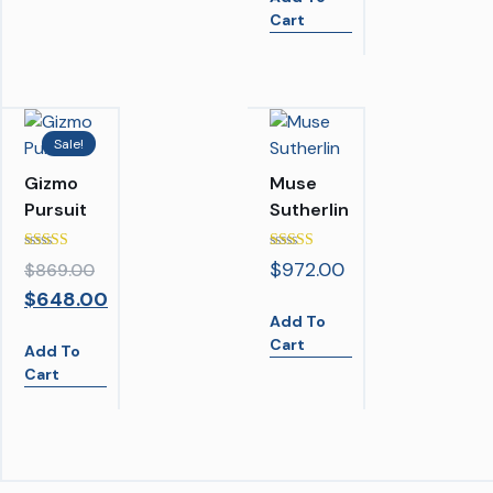
Cart
Sale!
Gizmo
Muse
Pursuit
Sutherlin
Rated
Rated
$
972.00
$
869.00
5.00
5.00
out of 5
out of 5
$
648.00
Add To
Cart
Add To
Cart