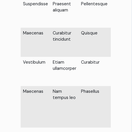
Suspendisse
Praesent
Pellentesque
Cras vel
aliquam
velit ut
diam
mattis
Maecenas
Curabitur
Quisque
Mauris
tincidunt
id
metus
quis orci
Vestibulum
Etiam
Curabitur
Fusce
ullamcorper
convallis
ex eget
lectus
Maecenas
Nam
Phasellus
Ut
tempus leo
tempor
felis
quis
sapien
suscipit