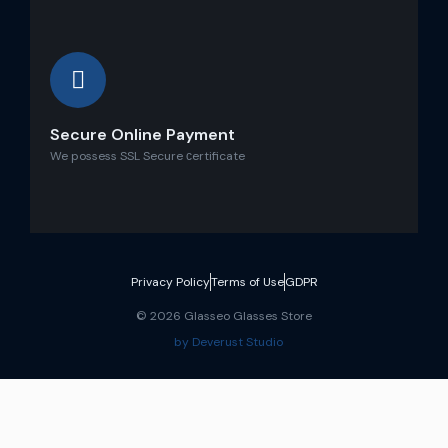
Secure Online Payment
We possess SSL Secure сertificate
Privacy Policy
Terms of Use
GDPR
© 2026 Glasseo Glasses Store
by Deverust Studio