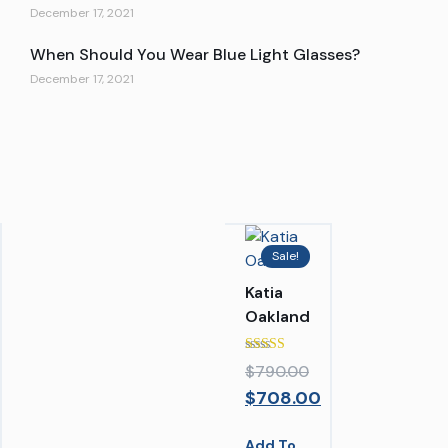
December 17, 2021
When Should You Wear Blue Light Glasses?
December 17, 2021
Sale!
Katia
Oakland
Rated
$
790.00
5.00
out of 5
$
708.00
Add To