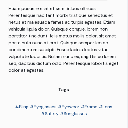
Etiam posuere erat et sem finibus ultrices.
Pellentesque habitant morbi tristique senectus et
netus et malesuada fames ac turpis egestas. Etiam
vehicula ligula dolor. Quisque congue, lorem non
porttitor tincidunt, felis metus mollis dolor, sit amet
porta nulla nunc at erat. Quisque semper leo ac
condimentum suscipit. Fusce lacinia lectus vitae
vulputate lobortis. Nullam nunc ex, sagittis eu lorem
sed, dapibus dictum odio. Pellentesque lobortis eget
dolor at egestas.
Tags
#
Bling
#
Eyeglasses
#
Eyewear
#
Frame
#
Lens
#
Safety
#
Sunglasses