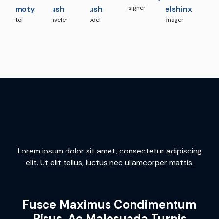
Timoty
Rush
Rush
Designer
Helshinx
Actor
Traveler
Model
Manager
Lorem ipsum dolor sit amet, consectetur adipiscing
elit. Ut elit tellus, luctus nec ullamcorper mattis.
Fusce Maximus Condimentum
Risus, Ac Malesuada Turpis