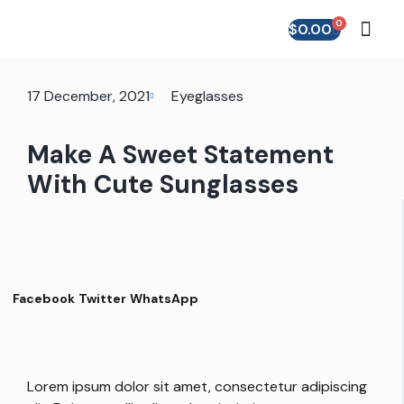
0
$
0.00
ABOUT US
17 December, 2021
Eyeglasses
Make A Sweet Statement
With Cute Sunglasses
Facebook
Twitter
WhatsApp
Lorem ipsum dolor sit amet, consectetur adipiscing