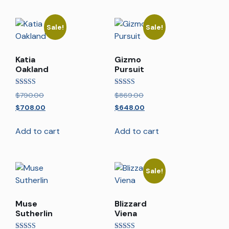
Sale!
Sale!
Katia
Gizmo
Oakland
Pursuit
Rated
Rated
$
790.00
$
869.00
5.00
5.00
out of 5
out of 5
$
708.00
$
648.00
Add to cart
Add to cart
Sale!
Muse
Blizzard
Sutherlin
Viena