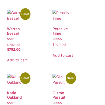
Sale!
Warren
Perceive
Bezzel
Time
Rated
Rated
$
782.00
$
979.00
5.00
5.00
$
752.00
out of 5
out of 5
Add to cart
Add to cart
Sale!
Sale!
Katia
Gizmo
Oakland
Pursuit