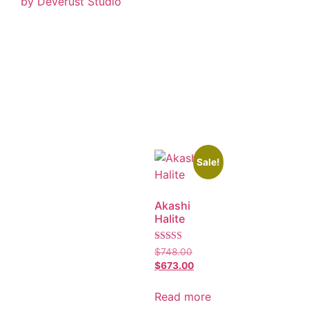
by Deverust Studio
Sale!
Akashi
Halite
Rated
$
748.00
5.00
$
673.00
out of 5
Read more