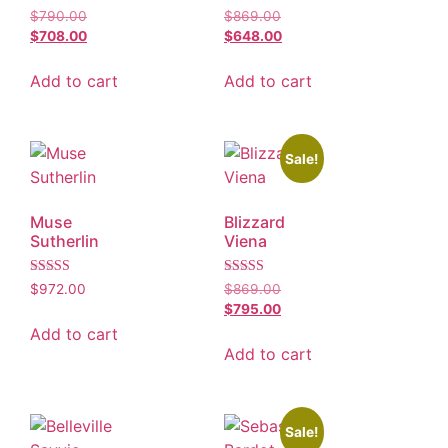
Rated
Rated
$
790.00
$
869.00
5.00
5.00
$
708.00
$
648.00
out of 5
out of 5
Add to cart
Add to cart
Sale!
Muse
Blizzard
Sutherlin
Viena
Rated
Rated
$
972.00
$
869.00
5.00
5.00
$
795.00
out of 5
out of 5
Add to cart
Add to cart
Sale!