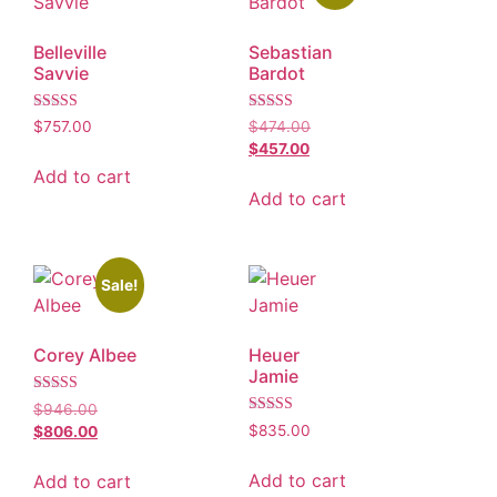
Belleville
Sebastian
Savvie
Bardot
Rated
Rated
$
757.00
$
474.00
5.00
4.00
$
457.00
out of 5
out of 5
Add to cart
Add to cart
Sale!
Corey Albee
Heuer
Jamie
Rated
$
946.00
5.00
Rated
$
835.00
$
806.00
out of 5
5.00
out of 5
Add to cart
Add to cart