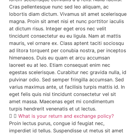
Cras pellentesque nunc sed leo aliquam, ac
lobortis diam dictum. Vivamus sit amet scelerisque
magna. Proin sit amet nisi et nunc porttitor iaculis
at dictum risus. Integer eget eros nec velit
tincidunt consectetur eu eu ligula. Nam at mattis
mauris, vel ornare ex. Class aptent taciti sociosqu
ad litora torquent per conubia nostra, per inceptos
himenaeos. Duis eu quam et arcu accumsan
laoreet eu at leo. Etiam consequat enim nec
egestas scelerisque. Curabitur nec gravida nulla, id
pulvinar odio. Sed semper fringilla accumsan. Sed
varius maximus ante, ut facilisis turpis mattis id. In
eget felis quis nisl tincidunt consectetur vel sit
amet massa. Maecenas eget mi condimentum
turpis hendrerit venenatis et ut lectus.
What is your return and exchange policy?
Proin lectus purus, congue id feugiat nec,
imperdiet id tellus. Suspendisse ut metus sit amet