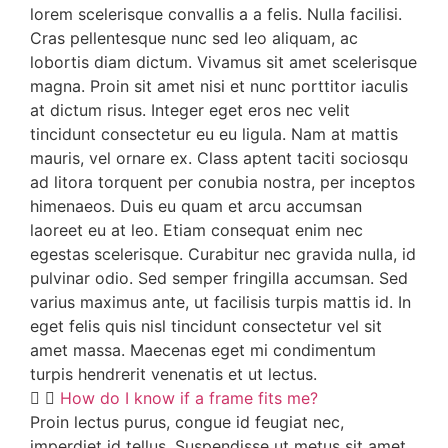
lorem scelerisque convallis a a felis. Nulla facilisi.
Cras pellentesque nunc sed leo aliquam, ac
lobortis diam dictum. Vivamus sit amet scelerisque
magna. Proin sit amet nisi et nunc porttitor iaculis
at dictum risus. Integer eget eros nec velit
tincidunt consectetur eu eu ligula. Nam at mattis
mauris, vel ornare ex. Class aptent taciti sociosqu
ad litora torquent per conubia nostra, per inceptos
himenaeos. Duis eu quam et arcu accumsan
laoreet eu at leo. Etiam consequat enim nec
egestas scelerisque. Curabitur nec gravida nulla, id
pulvinar odio. Sed semper fringilla accumsan. Sed
varius maximus ante, ut facilisis turpis mattis id. In
eget felis quis nisl tincidunt consectetur vel sit
amet massa. Maecenas eget mi condimentum
turpis hendrerit venenatis et ut lectus.
How do I know if a frame fits me?
Proin lectus purus, congue id feugiat nec,
imperdiet id tellus. Suspendisse ut metus sit amet