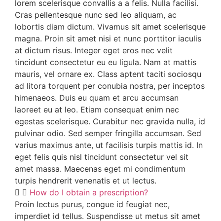
lorem scelerisque convallis a a felis. Nulla facilisi.
Cras pellentesque nunc sed leo aliquam, ac
lobortis diam dictum. Vivamus sit amet scelerisque
magna. Proin sit amet nisi et nunc porttitor iaculis
at dictum risus. Integer eget eros nec velit
tincidunt consectetur eu eu ligula. Nam at mattis
mauris, vel ornare ex. Class aptent taciti sociosqu
ad litora torquent per conubia nostra, per inceptos
himenaeos. Duis eu quam et arcu accumsan
laoreet eu at leo. Etiam consequat enim nec
egestas scelerisque. Curabitur nec gravida nulla, id
pulvinar odio. Sed semper fringilla accumsan. Sed
varius maximus ante, ut facilisis turpis mattis id. In
eget felis quis nisl tincidunt consectetur vel sit
amet massa. Maecenas eget mi condimentum
turpis hendrerit venenatis et ut lectus.
How do I obtain a prescription?
Proin lectus purus, congue id feugiat nec,
imperdiet id tellus. Suspendisse ut metus sit amet